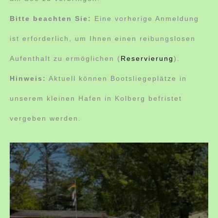
Bitte beachten Sie:
Eine vorherige Anmeldung
ist erforderlich, um Ihnen einen reibungslosen
Aufenthalt zu ermöglichen (
Reservierung
).
Hinweis:
Aktuell können Bootsliegeplätze in
unserem kleinen Hafen in Kolberg befristet
vergeben werden.